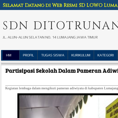
Selamat Datang di Web Resmi SD LOWO Luma
SDN DITOTRUNAN
JL. ALUN-ALUN SELATAN NO. 14 LUMAJANG JAWA TIMUR
HM
PROFIL
TUGAS SISWA
KURIKULUM
KATEGORI
Partisipasi Sekolah Dalam Pameran Adiw
Kegiatan lembaga dalam mengikuti pameran adiwiyata di kabupaten Lumajan