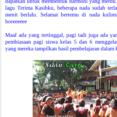
dapatkan untuk membentuk harmoni yang merdu
lagu Terima Kasihku, beberapa nada sudah terla
menit berlalu. Selamat bertemu di nada kuli
horeeeeee
Maaf ada yang tertinggal, pagi tadi juga ada ya
pembiasaan pagi siswa kelas 5 dan 6 menggelar 
yang mereka tampilkan hasil pembelajaran dalam 