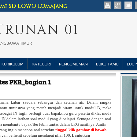
esmi SD LOWO Lumajang
TRUNAN 01
ANG JAWA TIMUR
KURIKULUM
KATEGORI
PENGUMUMAN
BUKU TAMU
LOGI
tes PKB_bagian 1
mana kabar saudara sebangsa dan setanah air. Dalam rangka
ntu tuntasnya yang merah menjadi hitam untuk modul B, maka
sebagai IN ingin berbagi buat bapak/ibu guru peserta diklat moda
 IN dalam latihan soal modul yang dipelajari. Semoga dengan soal
isa membantu bapak/ibu lebih tuntas dalam UKG nantinya. Amiin.
yang ingin mencoba soal tersebut
tinggal klik gambar di bawah
angan berhenti sebelum mendapat nilai 100.
Lanjutkan