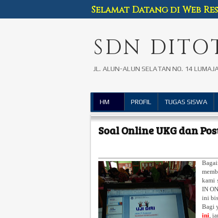
Selamat Datang di Web R
SDN DITO
JL. ALUN-ALUN SELATAN NO. 14 LUMAJ
HM
PROFIL
TUGAS SISWA
Soal Online UKG dan Pos
Bagai
memba
kami 
IN ON
ini b
Bagi 
ini
, j