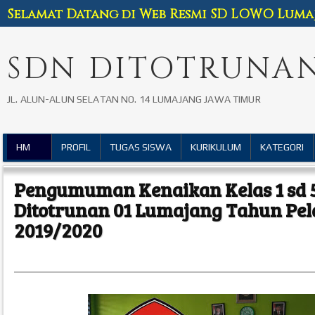
Selamat Datang di Web Resmi SD LOWO Luma
SDN DITOTRUNAN
JL. ALUN-ALUN SELATAN NO. 14 LUMAJANG JAWA TIMUR
HM
PROFIL
TUGAS SISWA
KURIKULUM
KATEGORI
Pengumuman Kenaikan Kelas 1 sd 
Ditotrunan 01 Lumajang Tahun Pel
2019/2020