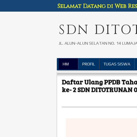
Selamat Datang di Web R
SDN DITO
JL. ALUN-ALUN SELATAN NO. 14 LUMAJ
HM
PROFIL
TUGAS SISWA
Daftar Ulang PPDB Tah
ke- 2 SDN DITOTRUNAN 