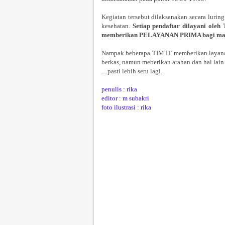
Kegiatan tersebut dilaksanakan secara luri
kesehatan.
Setiap pendaftar dilayani ole
memberikan PELAYANAN PRIMA bagi mas
Nampak beberapa TIM IT memberikan layanan 
berkas, namun meberikan arahan dan hal lain t
... pasti lebih seru lagi.
penulis : rika
editor : m subakri
foto ilustrasi : rika