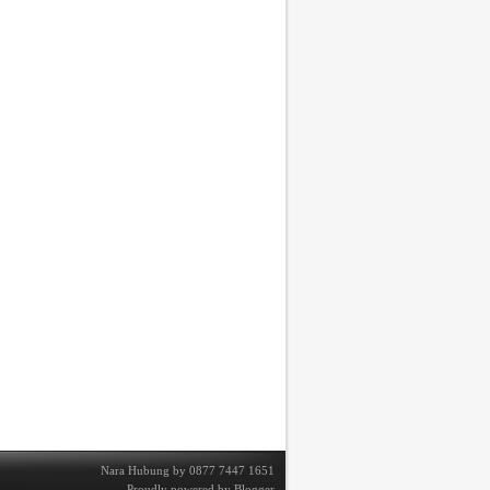
Nara Hubung by
0877 7447 1651
Proudly powered by
Blogger