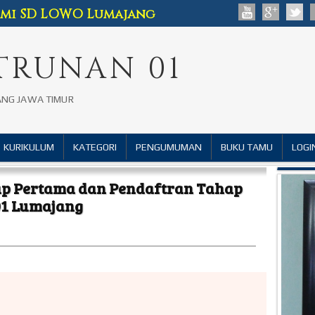
esmi SD LOWO Lumajang
TRUNAN 01
ANG JAWA TIMUR
KURIKULUM
KATEGORI
PENGUMUMAN
BUKU TAMU
LOGI
ap Pertama dan Pendaftran Tahap
01 Lumajang