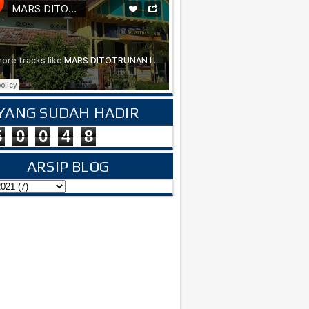
YANG SUDAH HADIR
5
0
0
4
8
ARSIP BLOG