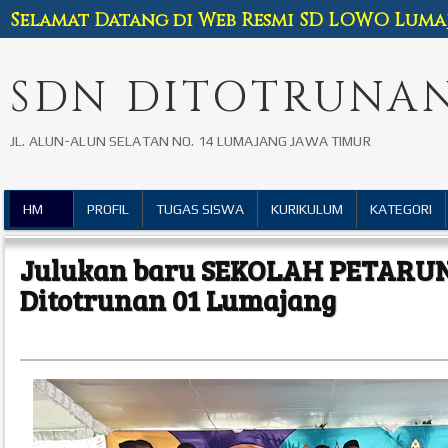
Selamat Datang di Web Resmi SD LOWO Luma
SDN DITOTRUNAN
JL. ALUN-ALUN SELATAN NO. 14 LUMAJANG JAWA TIMUR
HM
PROFIL
TUGAS SISWA
KURIKULUM
KATEGORI
Julukan baru SEKOLAH PETARU
Ditotrunan 01 Lumajang