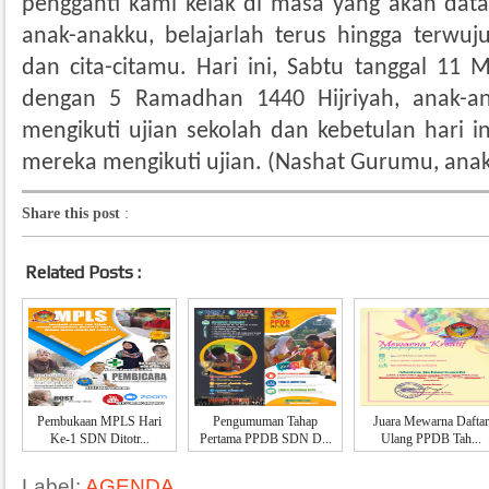
pengganti kami kelak di masa yang akan datan
anak-anakku, belajarlah terus hingga terwu
dan cita-citamu. Hari ini, Sabtu tanggal 11 
dengan 5 Ramadhan 1440 Hijriyah, anak-a
mengikuti ujian sekolah dan kebetulan hari in
mereka mengikuti ujian. (Nashat Gurumu, ana
Share this post
:
Related Posts :
Pembukaan MPLS Hari
Pengumuman Tahap
Juara Mewarna Daftar
Ke-1 SDN Ditotr...
Pertama PPDB SDN D...
Ulang PPDB Tah...
Label:
AGENDA