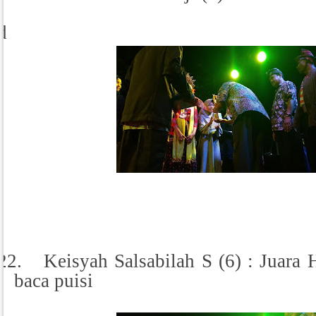
d
22.
Keisyah Salsabilah S (6) : Juara
baca puisi