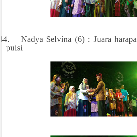
44.
Nadya Selvina (6) : Juara harap
puisi