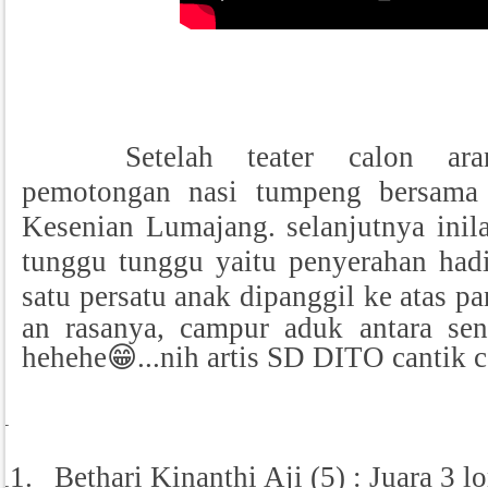
Setelah teater calon ara
pemotongan nasi tumpeng bersama
Kesenian Lumajang. selanjutnya inil
tunggu tunggu yaitu penyerahan hadi
satu persatu anak di
panggil ke atas p
an rasanya, campur aduk antara se
hehehe😁...nih artis SD DITO cantik c
1
11
.
Bethari Kinanthi Aji (5) : Juara 3 l