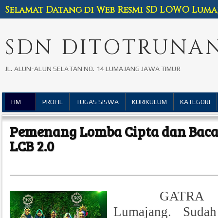
Selamat Datang di Web Resmi SD LOWO Luma
SDN DITOTRUNAN
JL. ALUN-ALUN SELATAN NO. 14 LUMAJANG JAWA TIMUR
HM
PROFIL
TUGAS SISWA
KURIKULUM
KATEGORI
Pemenang Lomba Cipta dan Baca 
LCB 2.0
GATRA (
Lumajang. Suda