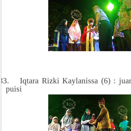
33.
Iqtara Rizki Kaylanissa (6) : jua
puisi